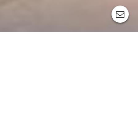
Tiny House: Leverbaar vanaf
€69.000,-
excl BTW
We presenteren u een modern modulair huis, een
oppervlakte van 33,6 m2.
Het is een volledig mobiele structuur op basis van een
houtconstructie + sippaneel gecombineerd met Scandinavisch
constructiehout.
Voor de bouw van onze huizen gebruiken we ALLEEN
materialen van de beste kwaliteit.
Staal – S355